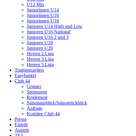
U12 Mix
Juniorinnen U14
Juniorinnen U16
Juniorinnen U18
Junioren U14 High und Low
Junioren U16 National
Junioren U16 2 und 3
Junioren U18
Junioren U20
Herren 2.Liga
Herren 3.Liga
Herren 5.Liga
Trainingszeiten
Easybasket
Club 44
Gönner
Sponsoren
Reglement
Saisonausblick/Saisonrückblick
Anfrage
Komitee Club 44
Presse
Eintritt
Austritt
3X3