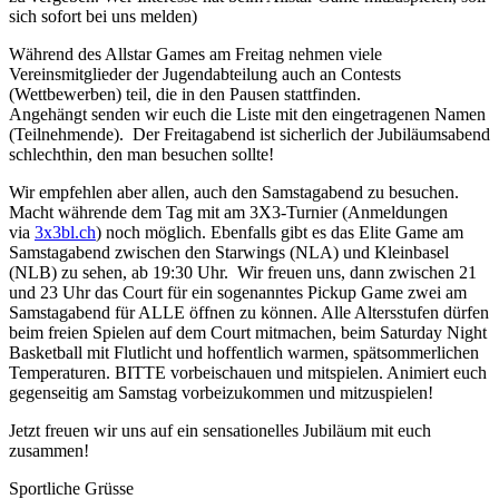
sich sofort bei uns melden)
Während des Allstar Games am Freitag nehmen viele
Vereinsmitglieder der Jugendabteilung auch an Contests
(Wettbewerben) teil, die in den Pausen stattfinden.
Angehängt senden wir euch die Liste mit den eingetragenen Namen
(Teilnehmende). Der Freitagabend ist sicherlich der Jubiläumsabend
schlechthin, den man besuchen sollte!
Wir empfehlen aber allen, auch den Samstagabend zu besuchen.
Macht währende dem Tag mit am 3X3-Turnier (Anmeldungen
via
3x3bl.ch
) noch möglich. Ebenfalls gibt es das Elite Game am
Samstagabend zwischen den Starwings (NLA) und Kleinbasel
(NLB) zu sehen, ab 19:30 Uhr. Wir freuen uns, dann zwischen 21
und 23 Uhr das Court für ein sogenanntes Pickup Game zwei am
Samstagabend für ALLE öffnen zu können. Alle Altersstufen dürfen
beim freien Spielen auf dem Court mitmachen, beim Saturday Night
Basketball mit Flutlicht und hoffentlich warmen, spätsommerlichen
Temperaturen. BITTE vorbeischauen und mitspielen. Animiert euch
gegenseitig am Samstag vorbeizukommen und mitzuspielen!
Jetzt freuen wir uns auf ein sensationelles Jubiläum mit euch
zusammen!
Sportliche Grüsse