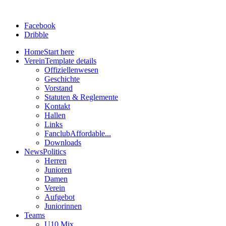
Facebook
Dribble
Home
Start here
Verein
Template details
Offiziellenwesen
Geschichte
Vorstand
Statuten & Reglemente
Kontakt
Hallen
Links
Fanclub
Affordable...
Downloads
News
Politics
Herren
Junioren
Damen
Verein
Aufgebot
Juniorinnen
Teams
U10 Mix