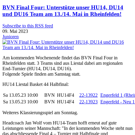
BVN Final Four: Unterstütze unser HU14, DU14
und DU16 Team am 13./14. Mai in Rheinfelden!
Subscribe to this RSS feed
09. Mai 2023
Junioren
Am kommenden Wochenende findet das BVN Final Four in
Rheinfelden statt. 3 Teams sind aus Liestal dabei am regionalen
End-Turnier (HU14, DU14, DU16).
Folgende Spiele finden am Samstag statt.
HU14 Liestal Basket 44 Halbfinal:
Sa 13.05.23 10:00
BVN
HU14F4
22-13922
Engerfeld 1 (Rhei
Sa 13.05.23 10:00
BVN
HU14F4
22-13923
Engerfeld - Neu 1
Weiteres Klassierungsspiel am Sonntag.
Headcoach Jan Wolf vom HU14-Team hofft erneut auf gute
Leistungen seiner Mannschaft: "In der kommenden Woche steht nun
das abschliessende Final 4
–
Turnier
mit Halbfinale und