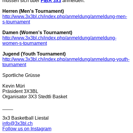
müssen sich über
FIBA 3x3
anmelden.
Herren (Men's Tournament)
http://www.3x3bl.ch/index.php/
anmeldung/anmeldung-men-
s-
tournament
Damen (Women's Tournament)
http://www.3x3bl.ch/index.php/
anmeldung/anmeldung-
women-s-
tournament
Jugend (Youth Tournament)
http://www.3x3bl.ch/index.php/
anmeldung/anmeldung-youth-
tournament
Sportliche Grüsse
Kevin Müri
Präsident 3X3BL
Organisator 3X3
Stedtli
Basket
____
3x3 Basketball Liestal
info@3x3bl.ch
Follow us on Instagram