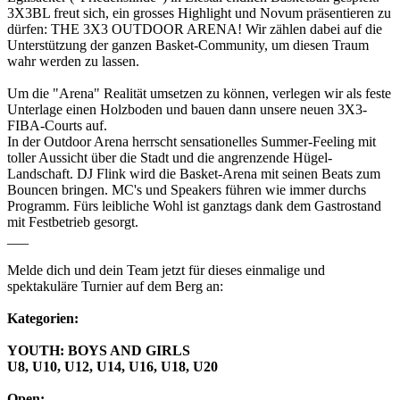
3X3BL freut sich, ein grosses Highlight und Novum präsentieren zu
dürfen: THE 3X3 OUTDOOR ARENA! Wir zählen dabei auf die
Unterstützung der ganzen Basket-Community, um diesen Traum
wahr werden zu lassen.
Um die "Arena" Realität umsetzen zu können, verlegen wir als feste
Unterlage einen Holzboden und bauen dann unsere neuen 3X3-
FIBA-Courts auf.
In der Outdoor Arena herrscht sensationelles Summer-Feeling mit
toller Aussicht über die Stadt und die angrenzende Hügel-
Landschaft. DJ Flink wird die Basket-Arena mit seinen Beats zum
Bouncen bringen. MC's und Speakers führen wie immer durchs
Programm. Fürs leibliche Wohl ist ganztags dank dem Gastrostand
mit Festbetrieb gesorgt.
___
Melde dich und dein Team jetzt für dieses einmalige und
spektakuläre Turnier auf dem Berg an:
Kategorien:
YOUTH: BOYS AND GIRLS
U8, U10, U12, U14, U16, U18, U20
Open: