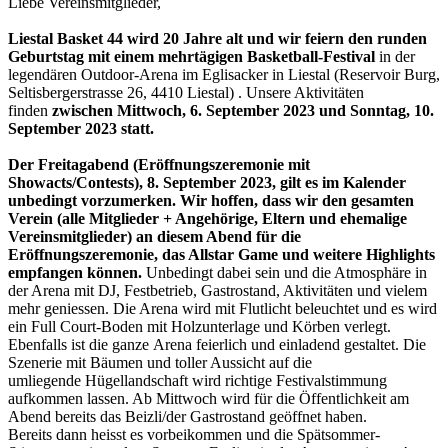
Liebe Vereinsmitglieder,
Liestal Basket 44 wird 20 Jahre alt und wir feiern den runden
Geburtstag mit einem mehrtägigen Basketball-Festival
in der
legendären Outdoor-Arena im Eglisacker in Liestal (Reservoir Burg,
Seltisbergerstrasse 26, 4410 Liestal) . Unsere Aktivitäten
finden
zwischen
Mittwoch, 6. September 2023 und Sonntag, 10.
September 2023 statt.
Der Freitagabend (Eröffnungszeremonie mit
Showacts/Contests), 8. September 2023, gilt es im Kalender
unbedingt vorzumerken. Wir hoffen, dass wir den gesamten
Verein (alle Mitglieder + Angehörige, Eltern und ehemalige
Vereinsmitglieder) an diesem Abend für die
Eröffnungszeremonie, das Allstar Game und weitere Highlights
empfangen können.
Unbedingt dabei sein und die Atmosphäre in
der Arena mit DJ, Festbetrieb, Gastrostand, Aktivitäten und vielem
mehr geniessen. Die Arena wird mit Flutlicht beleuchtet und es wird
ein Full Court-Boden mit Holzunterlage und Körben verlegt.
Ebenfalls ist die ganze Arena feierlich und einladend gestaltet. Die
Szenerie mit Bäumen und toller Aussicht auf die
umliegende Hügellandschaft wird richtige Festivalstimmung
aufkommen lassen. Ab Mittwoch wird für die Öffentlichkeit am
Abend bereits das Beizli/der Gastrostand geöffnet haben.
Bereits dann heisst es vorbeikommen und die Spätsommer-