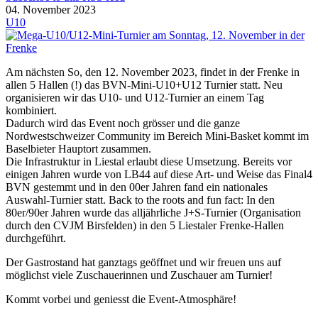
04. November 2023
U10
Am nächsten So, den 12. November 2023, findet in der Frenke in
allen 5 Hallen (!) das BVN-Mini-U10+U12 Turnier statt. Neu
organisieren wir das U10- und U12-Turnier an einem Tag
kombiniert.
Dadurch wird das Event noch grösser und die ganze
Nordwestschweizer Community im Bereich Mini-Basket kommt im
Baselbieter Hauptort zusammen.
Die Infrastruktur in Liestal erlaubt diese Umsetzung. Bereits vor
einigen Jahren wurde von LB44 auf diese Art- und Weise das Final4
BVN gestemmt und in den 00er Jahren fand ein nationales
Auswahl-Turnier statt. Back to the roots and fun fact: In den
80er/90er Jahren wurde das alljährliche J+S-Turnier (Organisation
durch den CVJM Birsfelden) in den 5 Liestaler Frenke-Hallen
durchgeführt.
Der Gastrostand hat ganztags geöffnet und wir freuen uns auf
möglichst viele Zuschauerinnen und Zuschauer am Turnier!
Kommt vorbei und geniesst die Event-Atmosphäre!