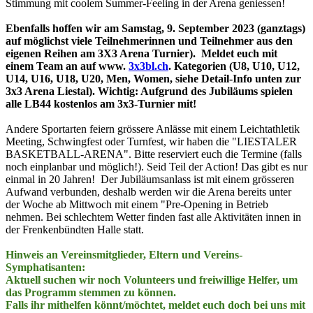
Stimmung mit coolem Summer-Feeling in der Arena geniessen!
Ebenfalls hoffen wir am Samstag, 9. September 2023 (ganztags)
auf möglichst viele Teilnehmerinnen und Teilnehmer aus den
eigenen Reihen am 3X3 Arena Turnier).
Meldet euch mit
einem Team an auf www.
3x3bl.ch
. Kategorien (U8, U10, U12,
U14, U16, U18, U20, Men, Women, siehe Detail-Info unten zur
3x3 Arena Liestal). Wichtig: Aufgrund des Jubiläums spielen
alle LB44 kostenlos am 3x3-Turnier mit!
Andere Sportarten feiern grössere Anlässe mit einem Leichtathletik
Meeting, Schwingfest oder Turnfest, wir haben die "LIESTALER
BASKETBALL-ARENA". Bitte reserviert euch die Termine (falls
noch einplanbar und möglich!). Seid Teil der Action! Das gibt es nur
einmal in 20 Jahren! Der Jubiläumsanlass ist mit einem grösseren
Aufwand verbunden, deshalb werden wir die Arena bereits unter
der Woche ab Mittwoch mit einem "Pre-Opening in Betrieb
nehmen. Bei schlechtem Wetter finden fast alle Aktivitäten innen in
der Frenkenbündten Halle statt.
Hinweis an Vereinsmitglieder, Eltern und Vereins-
Symphatisanten:
Aktuell suchen wir noch Volunteers und freiwillige Helfer, um
das Programm stemmen zu können.
Falls ihr mithelfen könnt/möchtet, meldet euch doch bei uns mit