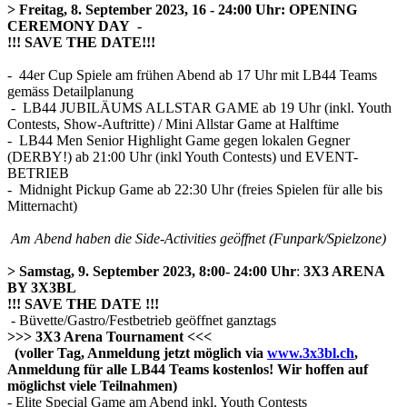
> Freitag, 8. September 2023, 16 - 24:00 Uhr:
OPENING
CEREMONY DAY -
!!! SAVE THE DATE!!!
- 44er Cup Spiele am frühen Abend ab 17 Uhr mit LB44 Teams
gemäss Detailplanung
- LB44 JUBILÄUMS ALLSTAR GAME ab 19 Uhr (inkl. Youth
Contests, Show-Auftritte) / Mini Allstar Game at Halftime
- LB44 Men Senior Highlight Game gegen lokalen Gegner
(DERBY!) ab 21:00 Uhr (inkl Youth Contests) und EVENT-
BETRIEB
- Midnight Pickup Game ab 22:30 Uhr (freies Spielen für alle bis
Mitternacht)
Am Abend haben die Side-Activities geöffnet (Funpark/Spielzone)
> Samstag, 9. September 2023, 8:00- 24:00 Uhr
:
3X3 ARENA
BY 3X3BL
!!! SAVE THE DATE !!!
- Büvette/Gastro/Festbetrieb geöffnet ganztags
>>> 3X3 Arena Tournament <<<
(voller Tag, Anmeldung jetzt möglich via
www.3x3bl.ch
,
Anmeldung für alle LB44 Teams kostenlos! Wir hoffen auf
möglichst viele Teilnahmen)
- Elite Special Game am Abend inkl. Youth Contests