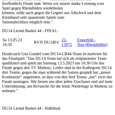
(hoffentlich)
Finale statt
. Wenn wir unsere starke Leistung vom
Spiel gegen Rheinfelden wiederholen
können,
sollte
auch gegen die
Gegner aus Allschwil und d
em
Kleinbasel
sehr spannende Spiele zum
Saisonabschlus
s
möglich sein."
DU14 Liestal Basket 44 - FINAL:
Sa 13.05.23
22-
Engerfeld -
BVN
DU14F4
16:30
13972
Neu (Rheinfelden)
Headcoach Gisi Gundel vom DU14-LB44-Team ist motiviert für
das Finalspiel: "Das DU14 Team hat sich als erstplaziertes Team
qualifiziert und spielt am Samstag 13.5.2023 um 16:30 Uhr das
Finale gegen den TV Muttenz. Leider sind in der Kathegorie DU14
drei Teams, gegen die man während der Saison gespielt hat „ausser
Konkurenz“ angetreten, so dass von den fünf Teams „nur“ zwei das
Finale austragen. Wir freuen uns über jeden Zuschauer und auf laute
Unterstützung, um Revanche für die letzte Niederlage in Muttenz zu
nehmen."
DU16 Liestal Basket 44 - Halbfinal: