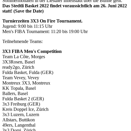
Sommermonaten in der Liestaler Innenstadt über die Bühne geht.
Das Stedtli Basket 2022 findet voraussichtlich am 26. Juni 2022
statt! (Save the Date)
Turnierzeiten 3X3 On Fire Tournament.
Jugend: 9:00 bis 11:15 Uhr
Men's FIBA Tournament: 11:20 bis 19:00 Uhr
Teilnehmende Teams:
3X3 FIBA Men's Competition
Team La Côte, Morges
3X3Rosen, Basel
ready2go, Zürich
Fulda Basket, Fulda (GER)
Team Vevey, Vevey
Montreux 3X3, Montreux
KK Topala, Basel
Ballers, Basel
Fulda Basket 2 (GER)
3x3 Freiburg (GER)
Kreis Doppel Ice, Zürich
3x3 Luzern, Luzern
Allstars, Buttikon
49ers, Langenthal
3x3 Domi, Zürich