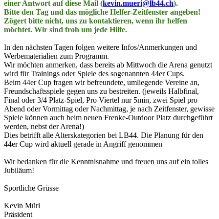
einer Antwort auf diese Mail (
kevin.mueri@lb44.ch
).
Bitte den Tag und das mögliche Helfer-Zeitfenster angeben!
Zögert bitte nicht, uns zu kontaktieren, wenn ihr helfen
möchtet. Wir sind froh um jede Hilfe.
In den nächsten Tagen folgen weitere Infos/Anmerkungen und
Werbematerialien zum Programm.
Wir möchten anmerken, dass bereits ab Mittwoch die Arena genutzt
wird für Trainings oder Spiele des sogenannten 44er Cups.
Beim 44er Cup fragen wir befreundete, umliegende Vereine an,
Freundschaftsspiele gegen uns zu bestreiten. (jeweils Halbfinal,
Final oder 3/4 Platz-Spiel, Pro Viertel nur 5min, zwei Spiel pro
Abend oder Vormittag oder Nachmittag, je nach Zeitfenster, gewisse
Spiele können auch beim neuen Frenke-Outdoor Platz durchgeführt
werden, nebst der Arena!)
Dies betrifft alle Alterskategorien bei LB44. Die Planung für den
44er Cup wird aktuell gerade in Angriff genommen
Wir bedanken für die Kenntnisnahme und freuen uns auf ein tolles
Jubiläum!
Sportliche Grüsse
Kevin Müri
Präsident