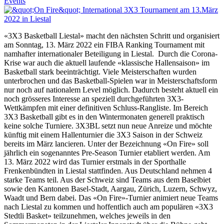
Events
«3X3 Basketball Liestal» macht den nächsten Schritt und organisiert
am Sonntag, 13. März 2022 ein FIBA Ranking Tournament mit
namhafter internationaler Beteiligung in Liestal. Durch die Corona-
Krise war auch die aktuell laufende «klassische Hallensaison» im
Basketball stark beeinträchtigt. Viele Meisterschaften wurden
unterbrochen und das Basketball-Spielen war in Meisterschaftsform
nur noch auf nationalem Level möglich. Dadurch besteht aktuell ein
noch grösseres Interesse an speziell durchgeführten 3X3-
Wettkämpfen mit einer definitiven Schluss-Rangliste. Im Bereich
3X3 Basketball gibt es in den Wintermonaten generell praktisch
keine solche Turniere. 3X3BL setzt nun neue Anreize und möchte
künftig mit einem Hallenturnier die 3X3 Saison in der Schweiz
bereits im März lancieren. Unter der Bezeichnung «On Fire» soll
jährlich ein sogenanntes Pre-Season Turnier etabliert werden. Am
13. März 2022 wird das Turnier erstmals in der Sporthalle
Frenkenbündten in Liestal stattfinden. Aus Deutschland nehmen 4
starke Teams teil. Aus der Schweiz sind Teams aus dem Baselbiet
sowie den Kantonen Basel-Stadt, Aargau, Zürich, Luzern, Schwyz,
Waadt und Bern dabei. Das «On Fire»-Turnier animiert neue Teams
nach Liestal zu kommen und hoffentlich auch am populären «3X3
Stedtli Basket» teilzunehmen, welches jeweils in den