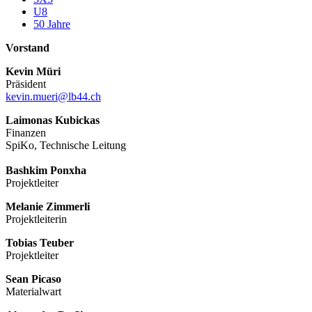
U8
50 Jahre
Vorstand
Kevin Müri
Präsident
kevin.mueri@lb44.ch
Laimonas Kubickas
Finanzen
SpiKo, Technische Leitung
Bashkim Ponxha
Projektleiter
Melanie Zimmerli
Projektleiterin
Tobias Teuber
Projektleiter
Sean Picaso
Materialwart