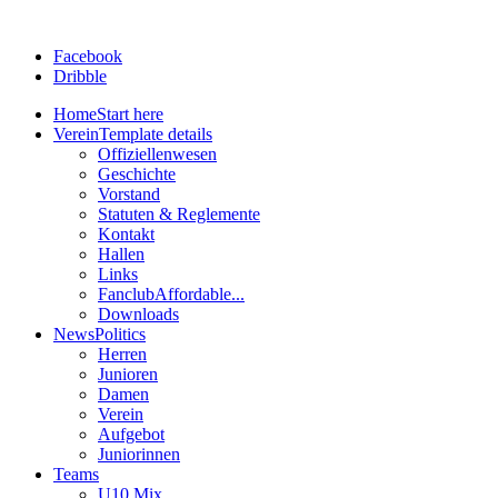
Facebook
Dribble
Home
Start here
Verein
Template details
Offiziellenwesen
Geschichte
Vorstand
Statuten & Reglemente
Kontakt
Hallen
Links
Fanclub
Affordable...
Downloads
News
Politics
Herren
Junioren
Damen
Verein
Aufgebot
Juniorinnen
Teams
U10 Mix