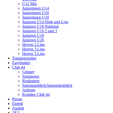
U12 Mix
Juniorinnen U14
Juniorinnen U16
Juniorinnen U18
Junioren U14 High und Low
Junioren U16 National
Junioren U16 2 und 3
Junioren U18
Junioren U20
Herren 2.Liga
Herren 3.Liga
Herren 5.Liga
Trainingszeiten
Easybasket
Club 44
Gönner
Sponsoren
Reglement
Saisonausblick/Saisonrückblick
Anfrage
Komitee Club 44
Presse
Eintritt
Austritt
3X3