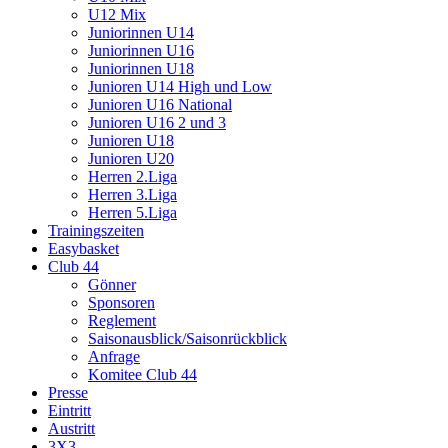
U12 Mix
Juniorinnen U14
Juniorinnen U16
Juniorinnen U18
Junioren U14 High und Low
Junioren U16 National
Junioren U16 2 und 3
Junioren U18
Junioren U20
Herren 2.Liga
Herren 3.Liga
Herren 5.Liga
Trainingszeiten
Easybasket
Club 44
Gönner
Sponsoren
Reglement
Saisonausblick/Saisonrückblick
Anfrage
Komitee Club 44
Presse
Eintritt
Austritt
3X3