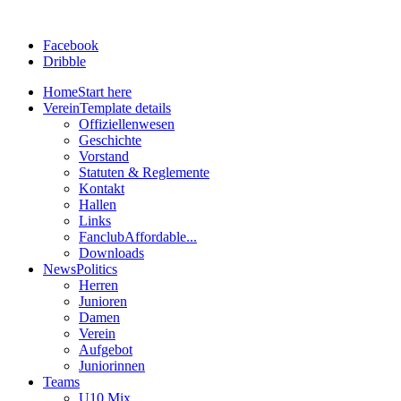
Facebook
Dribble
Home
Start here
Verein
Template details
Offiziellenwesen
Geschichte
Vorstand
Statuten & Reglemente
Kontakt
Hallen
Links
Fanclub
Affordable...
Downloads
News
Politics
Herren
Junioren
Damen
Verein
Aufgebot
Juniorinnen
Teams
U10 Mix