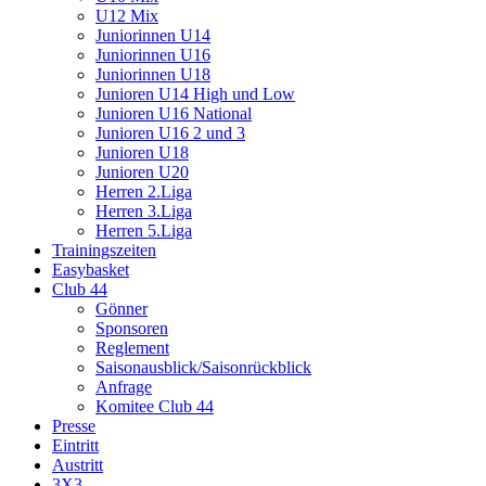
U12 Mix
Juniorinnen U14
Juniorinnen U16
Juniorinnen U18
Junioren U14 High und Low
Junioren U16 National
Junioren U16 2 und 3
Junioren U18
Junioren U20
Herren 2.Liga
Herren 3.Liga
Herren 5.Liga
Trainingszeiten
Easybasket
Club 44
Gönner
Sponsoren
Reglement
Saisonausblick/Saisonrückblick
Anfrage
Komitee Club 44
Presse
Eintritt
Austritt
3X3