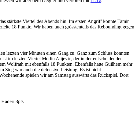
rliessen wir aber dem Gegner und verloren mit
11:16
.
as stärkste Viertel des Abends hin. Im ersten Angriff konnte Tamir
erzielte 18 Punkte. Wir haben auch grösstenteils das Rebounding gegen
 den letzten vier Minuten einen Gang zu. Ganz zum Schluss konnten
st im letzten Viertel Merlin Alijevic, der in der entscheidenden
em Wolfrath mit ebenfalls 18 Punkten. Ebenfalls hatte Guilhem mehr
 Sieg war auch die defensive Leistung. Es ist nicht
s Wochenende spielen wir am Samstag auswärts das Rückspiel. Dort
 Haderi 3pts