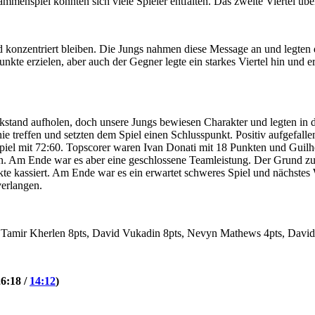
menspiel konnten sich viele Spieler entfalten. Das zweite Viertel übe
d konzentriert bleiben. Die Jungs nahmen diese Message an und legten d
nkte erzielen, aber auch der Gegner legte ein starkes Viertel hin und 
ckstand aufholen, doch unsere Jungs bewiesen Charakter und legten in
 treffen und setzten dem Spiel einen Schlusspunkt. Positiv aufgefallen i
Spiel mit 72:60. Topscorer waren Ivan Donati mit 18 Punkten und Guilh
n. Am Ende war es aber eine geschlossene Teamleistung. Der Grund zum
kte kassiert. Am Ende war es ein erwartet schweres Spiel und nächste
verlangen.
, Tamir Kherlen 8pts, David Vukadin 8pts, Nevyn Mathews 4pts, David
26:18 /
14:12
)