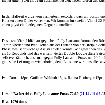
im gesamten Spiel als Team zusammengespielt haben. Durch das Zusam
In der Halbzeit wurde vom Trainerteam gefordert, dass wir positiv un
Kherlen einen Dreier versenken. Wir konnten im zweiten Viertel 26 Pu
einen physisch überlegenen Gegner kontrolliert.
Das letzte Viertel blieb ausgeglichen. Pully Lausanne konnte den Rü
Tamir Kherlen und Ivan Donati aus der Distanz von der Dreipunktelinie
Phase zwei sehr wichtige Assists spielen konnte. Wir gewannen das 
als 10 Rebounds und das war sein viertes Double-Double diese Saiso
selbstverständlich, dass man gegen Pully Lausanne Foxes nur 60 Pun
gilt es die Leistung zu wiederholen, denn Lausanne wird uns alles ab
Ivan Donati 18pts, Guilhem Wolfrath 18pts, Ikenna Heuberger 12pts
Liestal Basket 44 vs Pully Lausanne Foxes 72:60 (
21:14
/
11:16
/ 
Read
1970
times