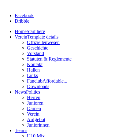
Facebook
Dribble
Home
Start here
Verein
Template details
Offiziellenwesen
Geschichte
Vorstand
Statuten & Reglemente
Kontakt
Hallen
Links
Fanclub
Affordable...
Downloads
News
Politics
Herren
Junioren
Damen
Verein
Aufgebot
Juniorinnen
Teams
U10 Mix