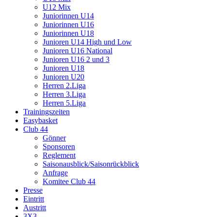
U12 Mix
Juniorinnen U14
Juniorinnen U16
Juniorinnen U18
Junioren U14 High und Low
Junioren U16 National
Junioren U16 2 und 3
Junioren U18
Junioren U20
Herren 2.Liga
Herren 3.Liga
Herren 5.Liga
Trainingszeiten
Easybasket
Club 44
Gönner
Sponsoren
Reglement
Saisonausblick/Saisonrückblick
Anfrage
Komitee Club 44
Presse
Eintritt
Austritt
3X3