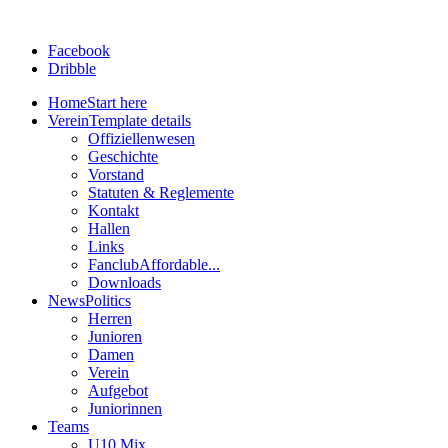
Facebook
Dribble
Home
Start here
Verein
Template details
Offiziellenwesen
Geschichte
Vorstand
Statuten & Reglemente
Kontakt
Hallen
Links
Fanclub
Affordable...
Downloads
News
Politics
Herren
Junioren
Damen
Verein
Aufgebot
Juniorinnen
Teams
U10 Mix