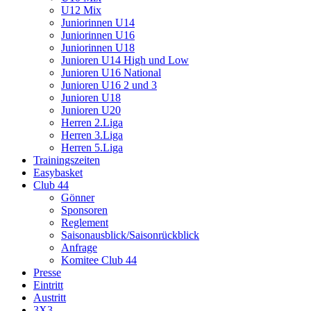
U12 Mix
Juniorinnen U14
Juniorinnen U16
Juniorinnen U18
Junioren U14 High und Low
Junioren U16 National
Junioren U16 2 und 3
Junioren U18
Junioren U20
Herren 2.Liga
Herren 3.Liga
Herren 5.Liga
Trainingszeiten
Easybasket
Club 44
Gönner
Sponsoren
Reglement
Saisonausblick/Saisonrückblick
Anfrage
Komitee Club 44
Presse
Eintritt
Austritt
3X3