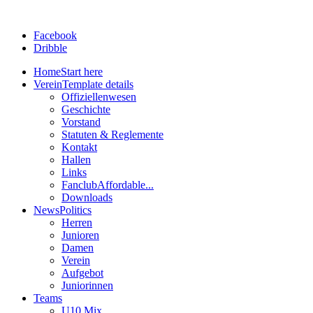
Facebook
Dribble
Home
Start here
Verein
Template details
Offiziellenwesen
Geschichte
Vorstand
Statuten & Reglemente
Kontakt
Hallen
Links
Fanclub
Affordable...
Downloads
News
Politics
Herren
Junioren
Damen
Verein
Aufgebot
Juniorinnen
Teams
U10 Mix